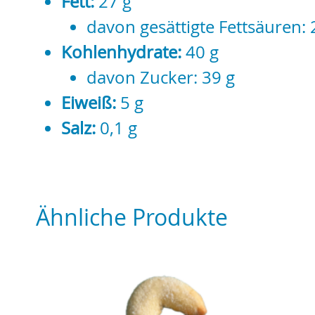
Fett:
27 g
davon gesättigte Fettsäuren: 
Kohlenhydrate:
40 g
davon Zucker: 39 g
Eiweiß:
5 g
Salz:
0,1 g
Ähnliche Produkte