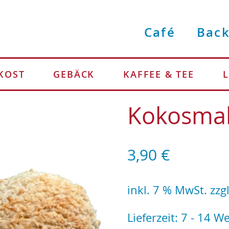
Café
Back
NKOST
GEBÄCK
KAFFEE & TEE
Kokosma
3,90
€
inkl. 7 % MwSt.
zzg
Lieferzeit:
7 - 14 W