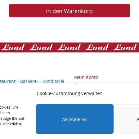
In den Warenkorb
Mein Konto
taurant – Bäckerei – Konditorei
Kasse
Straße 1-3
Warenkorb
Cookie-Zustimmung verwalten
num / Sylt
AGB
651 / 88 10 34
Echtheit von Bewertungen
Cookies, um
aurant:
04651 / 88 10 36
diesen
Zahlungsarten
51 / 88 02 95
eutige IDs auf
Akzeptieren
A
Versandarten
zurückziehst,
Widerrufsbelehrung
rvierungen nehmen wir von
 17:30 telefonisch entgegen.