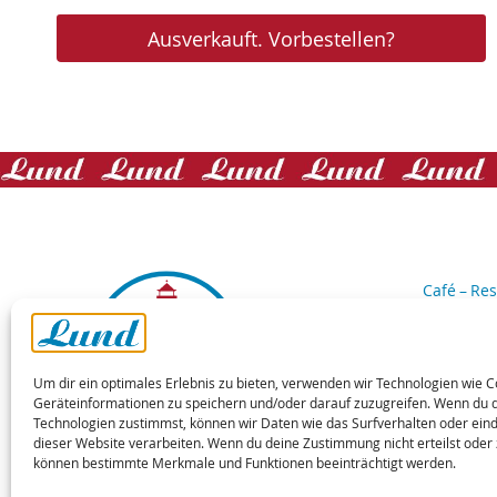
Ausverkauft. Vorbestellen?
Café – Res
Rantumer 
25997 Hör
Laden:
04
Um dir ein optimales Erlebnis zu bieten, verwenden wir Technologien wie 
Cafe-Rest
Geräteinformationen zu speichern und/oder darauf zuzugreifen. Wenn du 
Büro:
046
Technologien zustimmst, können wir Daten wie das Surfverhalten oder eind
dieser Website verarbeiten. Wenn du deine Zustimmung nicht erteilst oder 
Tischrese
können bestimmte Merkmale und Funktionen beeinträchtigt werden.
folge uns auf
16:30 bis