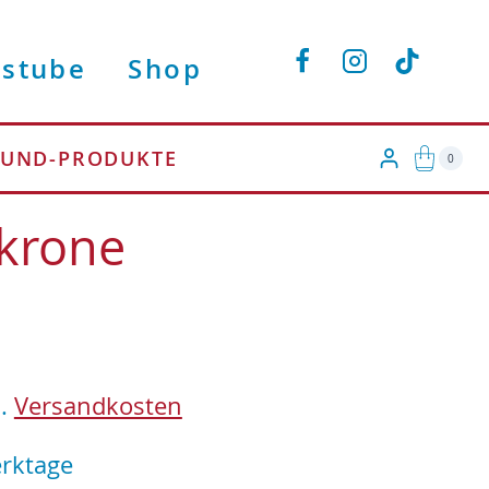
Menge
stube
Shop
LUND-PRODUKTE
0
krone
l.
Versandkosten
erktage